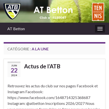
AT Betton
Togg
navig
CATÉGORIE :
A LA UNE
Actus de l’ATB
JUIN
22
2024
Retrouvez les actus du club sur nos pages Facebook et
Instagram Facebook:
https://www.facebook.com/1648714325368687
Instagram: @atbetton Inscriptions 2026/2027 Nous