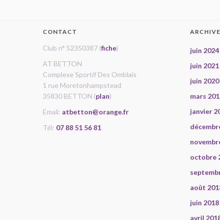
CONTACT
ARCHIV
Club n° 52350387 (
fiche
)
juin 2024
AT BETTON
juin 2021
Complexe Sportif Des Omblais
juin 2020
1 rue Moretonhampstead
35830 BETTON (
plan
)
mars 201
janvier 2
Email:
atbetton@orange.fr
décembr
Tél:
07 88 51 56 81
novembr
octobre 
septemb
août 201
juin 2018
avril 201