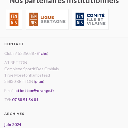
Nos partenaires institutionnels
CONTACT
Club n° 52350387 (
fiche
)
AT BETTON
Complexe Sportif Des Omblais
1 rue Moretonhampstead
35830 BETTON (
plan
)
Email:
atbetton@orange.fr
Tél:
07 88 51 56 81
ARCHIVES
juin 2024