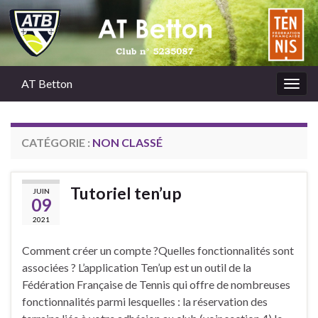
AT Betton
Togg
navig
CATÉGORIE :
NON CLASSÉ
Tutoriel ten’up
JUIN
09
2021
Comment créer un compte ?Quelles fonctionnalités sont
associées ? L’application Ten’up est un outil de la
Fédération Française de Tennis qui offre de nombreuses
fonctionnalités parmi lesquelles : la réservation des