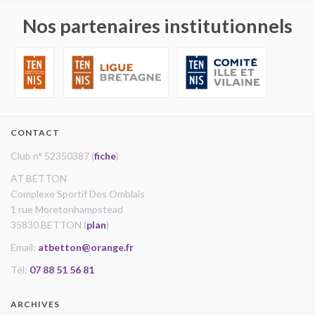
Nos partenaires institutionnels
CONTACT
Club n° 52350387 (
fiche
)
AT BETTON
Complexe Sportif Des Omblais
1 rue Moretonhampstead
35830 BETTON (
plan
)
Email:
atbetton@orange.fr
Tél:
07 88 51 56 81
ARCHIVES