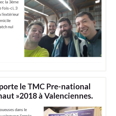
ec la 3ème
fois-ci, 3
 l’extérieur
micile
tch nul
orte le TMC Pre-national
inaut »2018 à Valenciennes.
joueuses dans le
e vainqueur l’année