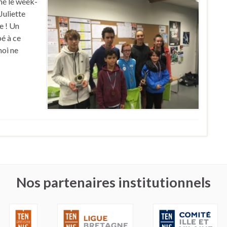
né le week-
Juliette
e ! Un
pé à ce
noi ne
Nos partenaires institutionnels