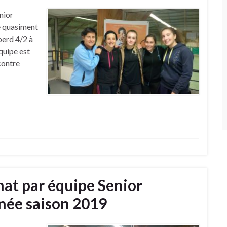
nior
e quasiment
perd 4/2 à
quipe est
contre
at par équipe Senior
ée saison 2019