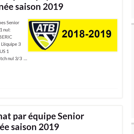
ée saison 2019
es Senior
1 nul:
ABERIC
L’équipe 3
 US 1
atch nul 3/3 …
at par équipe Senior
e saison 2019