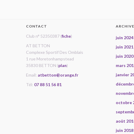
CONTACT
ARCHIV
Club n° 52350387 (
fiche
)
juin 2024
AT BETTON
juin 2021
Complexe Sportif Des Omblais
juin 2020
1 rue Moretonhampstead
35830 BETTON (
plan
)
mars 201
janvier 2
Email:
atbetton@orange.fr
décembr
Tél:
07 88 51 56 81
novembr
octobre 
septemb
août 201
juin 2018