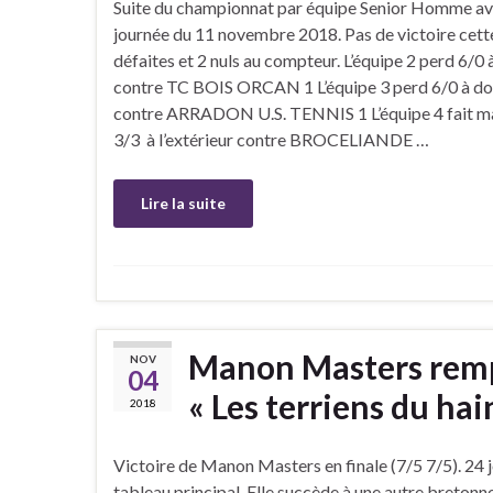
Suite du championnat par équipe Senior Homme av
journée du 11 novembre 2018. Pas de victoire cette 
défaites et 2 nuls au compteur. L’équipe 2 perd 6/0 à
contre TC BOIS ORCAN 1 L’équipe 3 perd 6/0 à do
contre ARRADON U.S. TENNIS 1 L’équipe 4 fait ma
3/3 à l’extérieur contre BROCELIANDE …
Lire la suite
Manon Masters remp
NOV
04
« Les terriens du ha
2018
Victoire de Manon Masters en finale (7/5 7/5). 24 
tableau principal. Elle succède à une autre bretonn