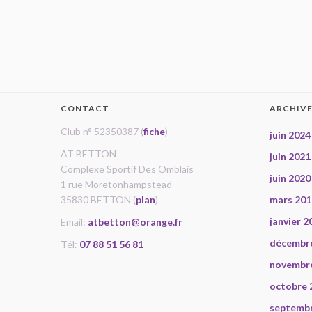
CONTACT
ARCHIV
Club n° 52350387 (
fiche
)
juin 2024
AT BETTON
juin 2021
Complexe Sportif Des Omblais
juin 2020
1 rue Moretonhampstead
35830 BETTON (
plan
)
mars 201
janvier 2
Email:
atbetton@orange.fr
décembr
Tél:
07 88 51 56 81
novembr
octobre 
septemb