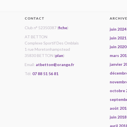
CONTACT
ARCHIV
Club n° 52350387 (
fiche
)
juin 2024
AT BETTON
juin 2021
Complexe Sportif Des Omblais
juin 2020
1 rue Moretonhampstead
35830 BETTON (
plan
)
mars 201
janvier 2
Email:
atbetton@orange.fr
décembr
Tél:
07 88 51 56 81
novembr
octobre 
septemb
août 201
juin 2018
avril 201