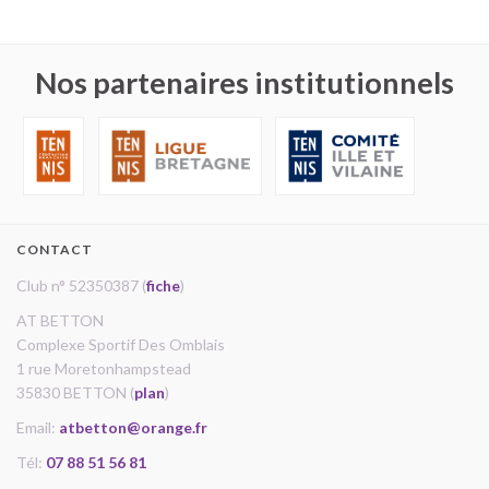
Nos partenaires institutionnels
CONTACT
Club n° 52350387 (
fiche
)
AT BETTON
Complexe Sportif Des Omblais
1 rue Moretonhampstead
35830 BETTON (
plan
)
Email:
atbetton@orange.fr
Tél:
07 88 51 56 81