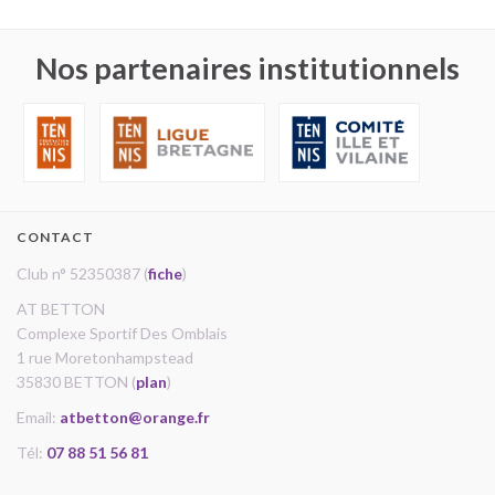
Nos partenaires institutionnels
CONTACT
Club n° 52350387 (
fiche
)
AT BETTON
Complexe Sportif Des Omblais
1 rue Moretonhampstead
35830 BETTON (
plan
)
Email:
atbetton@orange.fr
Tél:
07 88 51 56 81