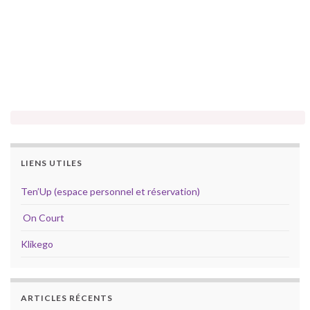
LIENS UTILES
Ten’Up (espace personnel et réservation)
On Court
Klikego
ARTICLES RÉCENTS