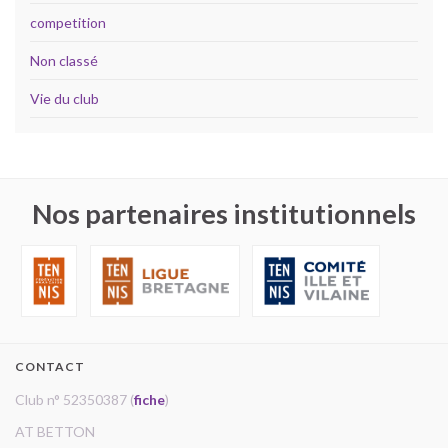
competition
Non classé
Vie du club
Nos partenaires institutionnels
CONTACT
Club n° 52350387 (
fiche
)
AT BETTON