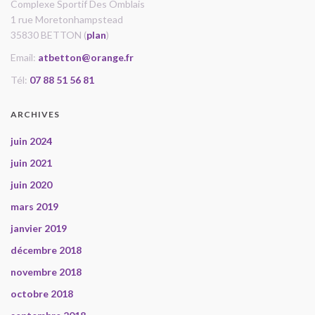
Complexe Sportif Des Omblais
1 rue Moretonhampstead
35830 BETTON (
plan
)
Email:
atbetton@orange.fr
Tél:
07 88 51 56 81
ARCHIVES
juin 2024
juin 2021
juin 2020
mars 2019
janvier 2019
décembre 2018
novembre 2018
octobre 2018