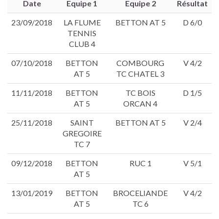
Date
Equipe 1
Equipe 2
Résultat
23/09/2018
LA FLUME
BETTON AT 5
D 6/0
TENNIS
CLUB 4
07/10/2018
BETTON
COMBOURG
V 4/2
AT 5
TC CHATEL 3
11/11/2018
BETTON
TC BOIS
D 1/5
AT 5
ORCAN 4
25/11/2018
SAINT
BETTON AT 5
V 2/4
GREGOIRE
TC 7
09/12/2018
BETTON
RUC 1
V 5/1
AT 5
13/01/2019
BETTON
BROCELIANDE
V 4/2
AT 5
TC 6