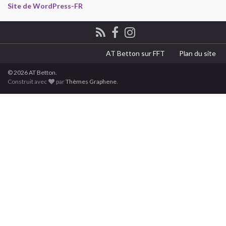
Site de WordPress-FR
AT Betton sur FFT
Plan du site
© 2026 AT Betton.
Construit avec
par
Thèmes Graphene
.