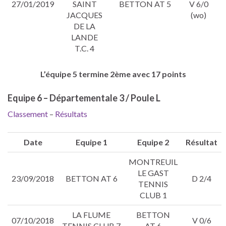
27/01/2019
SAINT
BETTON AT 5
V 6/0
JACQUES
(wo)
DE LA
LANDE
T.C. 4
L’équipe 5 termine 2ème avec 17 points
Equipe 6 – Départementale 3 / Poule L
Classement
–
Résultats
Date
Equipe 1
Equipe 2
Résultat
MONTREUIL
LE GAST
23/09/2018
BETTON AT 6
D 2/4
TENNIS
CLUB 1
LA FLUME
BETTON
07/10/2018
V 0/6
TENNIS CLUB 7
AT 6