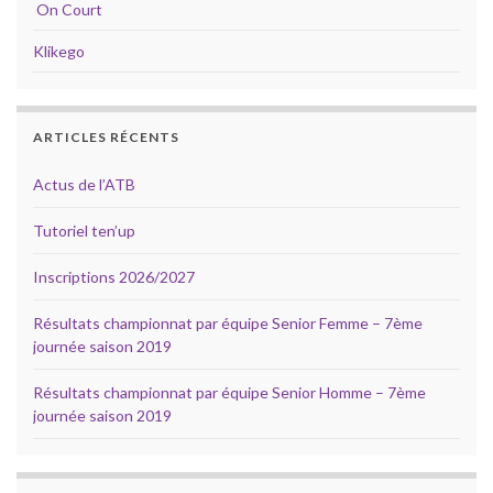
On Court
Klikego
ARTICLES RÉCENTS
Actus de l’ATB
Tutoriel ten’up
Inscriptions 2026/2027
Résultats championnat par équipe Senior Femme – 7ème
journée saison 2019
Résultats championnat par équipe Senior Homme – 7ème
journée saison 2019