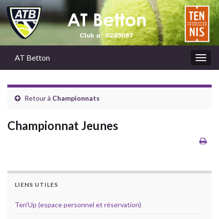
AT Betton
Togg
navig
Retour à
Championnats
Championnat Jeunes
LIENS UTILES
Ten’Up (espace personnel et réservation)