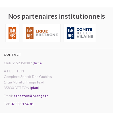
Nos partenaires institutionnels
CONTACT
Club n° 52350387 (
fiche
)
AT BETTON
Complexe Sportif Des Omblais
1 rue Moretonhampstead
35830 BETTON (
plan
)
Email:
atbetton@orange.fr
Tél:
07 88 51 56 81