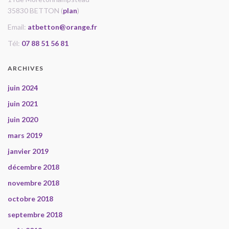
35830 BETTON (
plan
)
Email:
atbetton@orange.fr
Tél:
07 88 51 56 81
ARCHIVES
juin 2024
juin 2021
juin 2020
mars 2019
janvier 2019
décembre 2018
novembre 2018
octobre 2018
septembre 2018