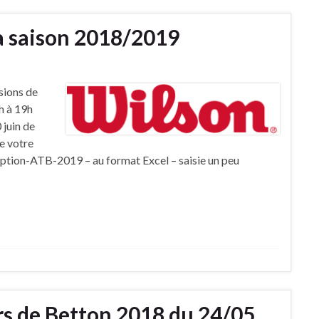
la saison 2018/2019
sions de
h à 19h
 juin de
e votre
ription-ATB-2019 – au format Excel – saisie un peu
s de Betton 2018 du 24/05