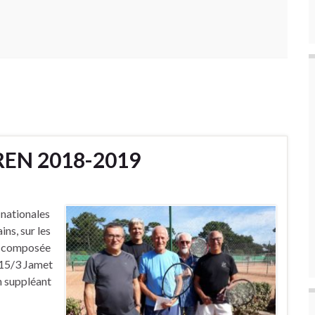
AREN 2018-2019
 nationales
ns, sur les
t composée
 15/3 Jamet
n suppléant