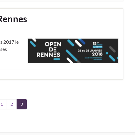
Rennes
s 2017 le
 ses
1
2
3