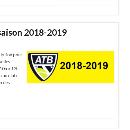
 saison 2018-2019
cription pour
velles
 10h à 13h
h au club
m des