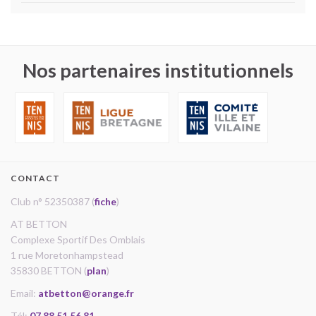
Nos partenaires institutionnels
CONTACT
Club n° 52350387 (
fiche
)
AT BETTON
Complexe Sportif Des Omblais
1 rue Moretonhampstead
35830 BETTON (
plan
)
Email:
atbetton@orange.fr
Tél:
07 88 51 56 81