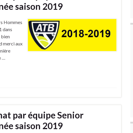
ée saison 2019
iors Hommes
1 dans
 bien
d merci aux
rnière
e …
at par équipe Senior
ée saison 2019