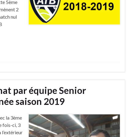
tte 5ème
amènent 2
match nul
B
at par équipe Senior
ée saison 2019
ec la 3ème
fois-ci, 3
 l’extérieur