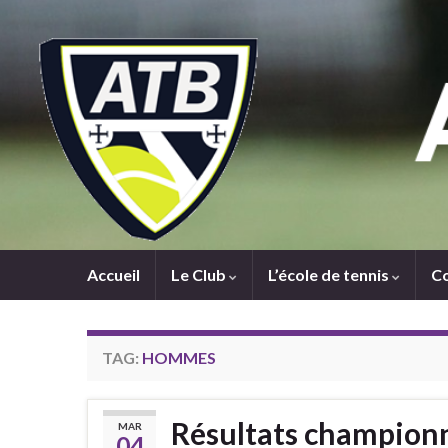
Accueil
Le Club
L’école de tennis
C
TAG:
HOMMES
Résultats championn
MAR
04