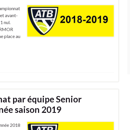
hampionnat
et avant-
1 nul.
 LARMOR
e place au
at par équipe Senior
ée saison 2019
’année 2018