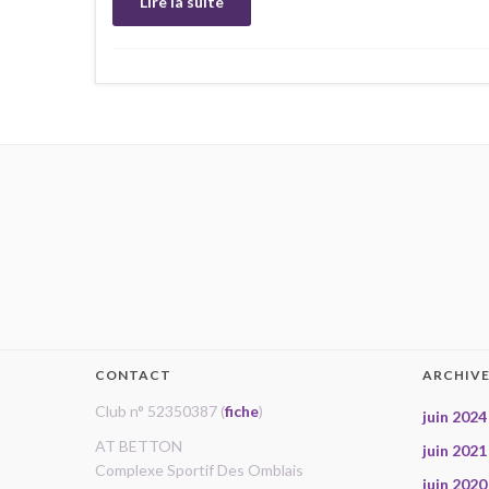
Lire la suite
CONTACT
ARCHIV
Club n° 52350387 (
fiche
)
juin 2024
AT BETTON
juin 2021
Complexe Sportif Des Omblais
juin 2020