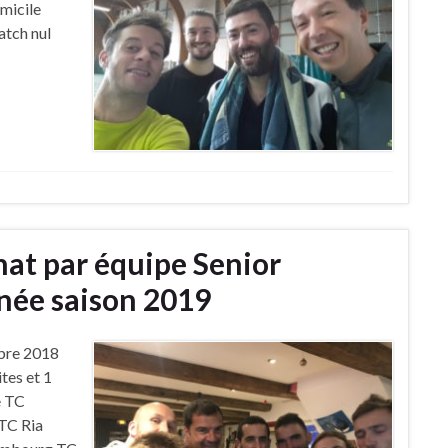
micile
tch nul
at par équipe Senior
ée saison 2019
obre 2018
ites et 1
e TC
 TC Ria