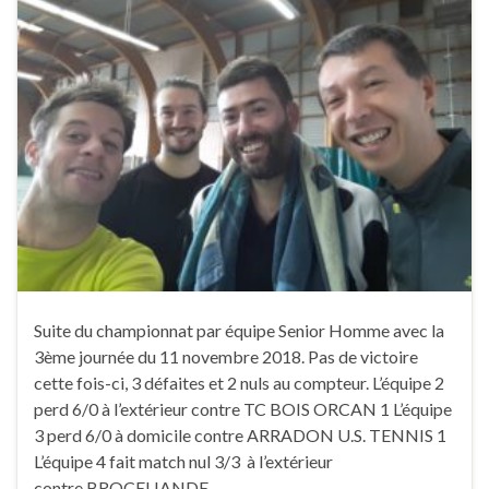
Suite du championnat par équipe Senior Homme avec la
3ème journée du 11 novembre 2018. Pas de victoire
cette fois-ci, 3 défaites et 2 nuls au compteur. L’équipe 2
perd 6/0 à l’extérieur contre TC BOIS ORCAN 1 L’équipe
3 perd 6/0 à domicile contre ARRADON U.S. TENNIS 1
L’équipe 4 fait match nul 3/3 à l’extérieur
contre BROCELIANDE …