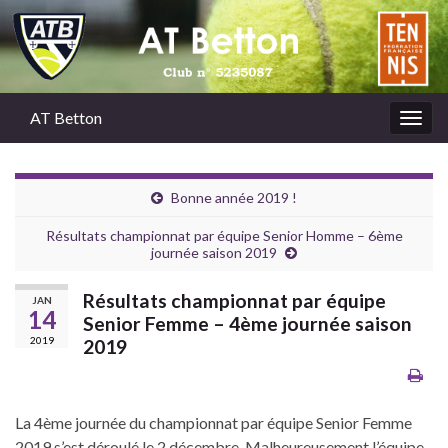
AT Betton
Togg
navig
Bonne année 2019 !
Résultats championnat par équipe Senior Homme – 6ème
journée saison 2019
Résultats championnat par équipe
JAN
14
Senior Femme – 4ème journée saison
2019
2019
La 4ème journée du championnat par équipe Senior Femme
2019 s’est déroulé le 2 décembre. Malheureusement l’équipe