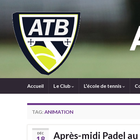
Accueil
Le Club
L’école de tennis
C
TAG:
ANIMATION
Après-midi Padel au
DÉC
18