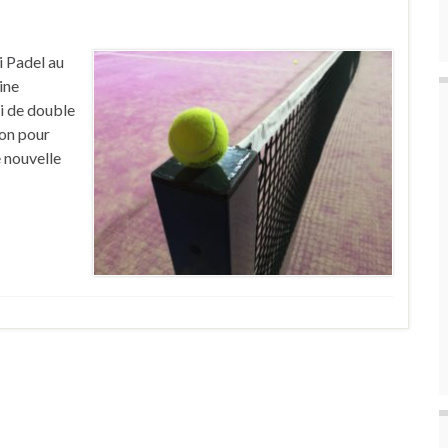
i Padel au
ine
oi de double
ion pour
e nouvelle