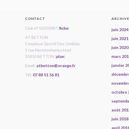
CONTACT
ARCHIV
Club n° 52350387 (
fiche
)
juin 2024
AT BETTON
juin 2021
Complexe Sportif Des Omblais
juin 2020
1 rue Moretonhampstead
35830 BETTON (
plan
)
mars 201
janvier 2
Email:
atbetton@orange.fr
décembr
Tél:
07 88 51 56 81
novembr
octobre 
septemb
août 201
juin 2018
avril 201