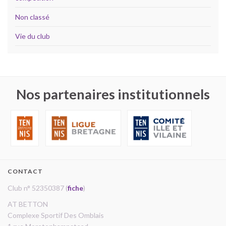
Non classé
Vie du club
Nos partenaires institutionnels
CONTACT
Club n° 52350387 (
fiche
)
AT BETTON
Complexe Sportif Des Omblais