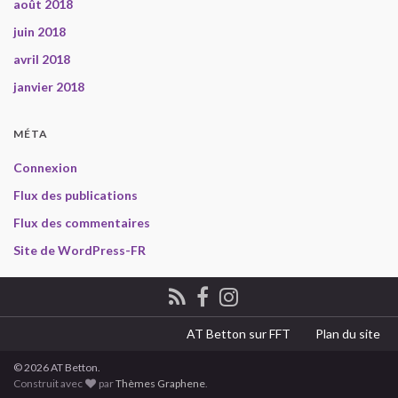
août 2018
juin 2018
avril 2018
janvier 2018
MÉTA
Connexion
Flux des publications
Flux des commentaires
Site de WordPress-FR
AT Betton sur FFT
Plan du site
© 2026 AT Betton.
Construit avec
par
Thèmes Graphene
.