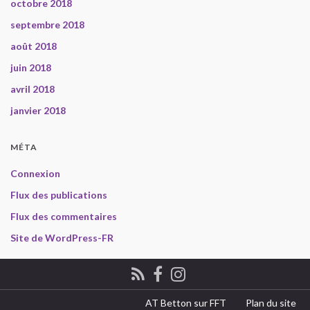
octobre 2018
septembre 2018
août 2018
juin 2018
avril 2018
janvier 2018
MÉTA
Connexion
Flux des publications
Flux des commentaires
Site de WordPress-FR
AT Betton sur FFT
Plan du site