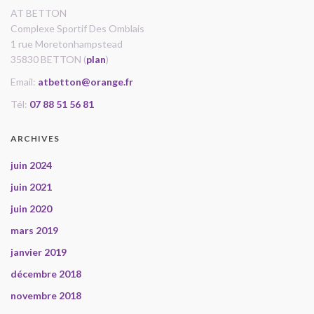
AT BETTON
Complexe Sportif Des Omblais
1 rue Moretonhampstead
35830 BETTON (
plan
)
Email:
atbetton@orange.fr
Tél:
07 88 51 56 81
ARCHIVES
juin 2024
juin 2021
juin 2020
mars 2019
janvier 2019
décembre 2018
novembre 2018